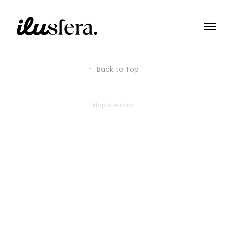
↑
Back to Top
Napište nám