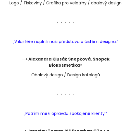
Logo / Tiskoviny / Grafika pro veletrhy / obalový design
・・・・・
„V ilusféře naplnili naši představu o čistém designu.“
⟶ Alexandra Klusák Snopková, Snopek
Biokosmetika
®
Obalový design / Design katalogů
・・・・・
„Patřím mezi opravdu spokojené klienty.“