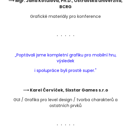
⟶ Mgr. Jana Kotulová, Ph.D., Ostravská univerzita,
BCRG
Grafické materiály pro konference
・・・・・
„Poptávali jsme kompletní grafiku pro mobilní hru,
výsledek
i spolupráce byli prostě super."
⟶ Karel Červíček, Sixstar Games s.r.o
GUI / Grafika pro level design / tvorba charakterů a
ostatních prvků
・・・・・