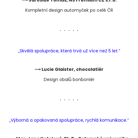
⟶ Jaroslav Tomas, NS Premium CZ s.r.o.
Kompletní design automyček po celé ČR
・・・・・
„Skvělá spolupráce, která trvá už více než 5 let.“
⟶ Lucie Glaister, chocolatiér
Design obalů bonboniér
・・・・・
„Výborná a opakovaná spolupráce, rychlá komunikace.“