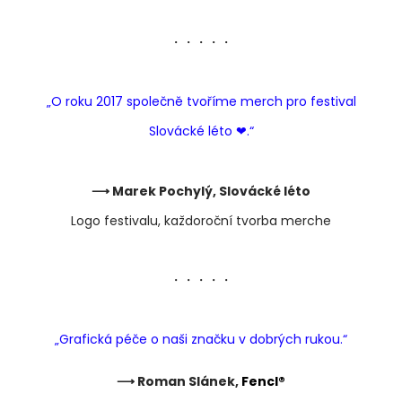
・・・・・
„O roku 2017 společně tvoříme merch pro festival
Slovácké léto ❤︎.“
⟶ Marek Pochylý, Slovácké léto
Logo festivalu, každoroční tvorba merche
・・・・・
„Grafická péče o naši značku v dobrých rukou.“
⟶ Roman Slánek,
Fencl®