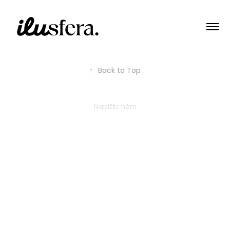
↑
Back to Top
Napište nám