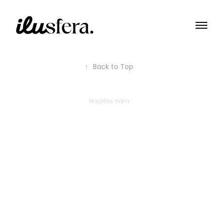
↑
Back to Top
Napište nám