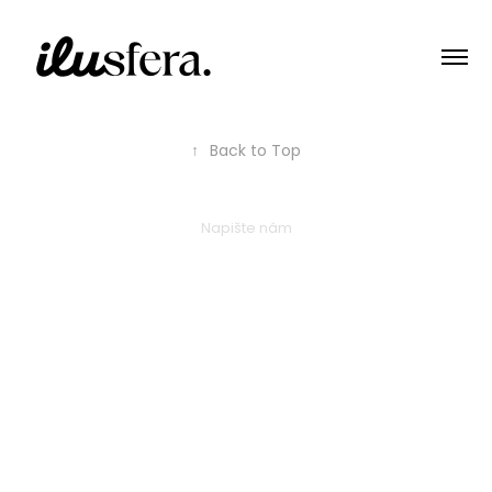
↑
Back to Top
Napište nám