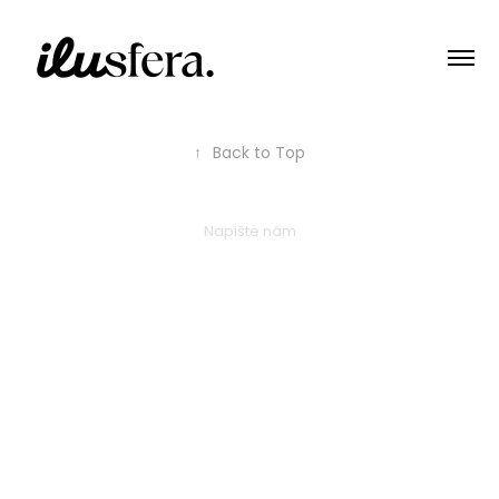
↑
Back to Top
Napište nám