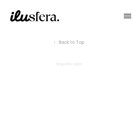
↑
Back to Top
Napište nám