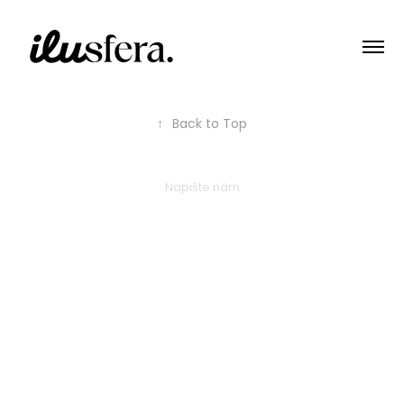
↑
Back to Top
Napište nám