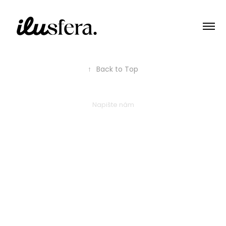
↑
Back to Top
Napište nám