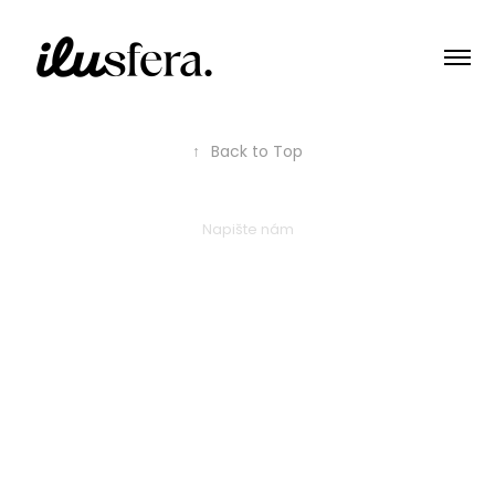
↑
Back to Top
Napište nám