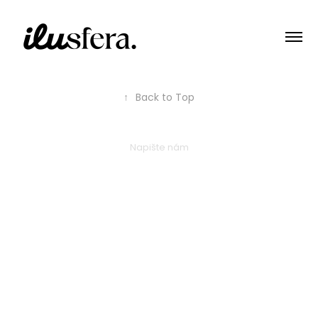
↑
Back to Top
Napište nám